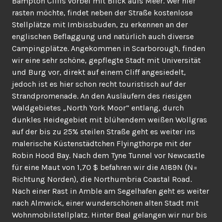
Bampton Cliffs vorbei mit Blick aufs Meer. Wer hier
rasten möchte, findet neben der Straße kostenlose
Stellplätze mit Imbissbuden, zu erkennen an der
englischen Beflaggung und natürlich auch diverse
Campingplätze. Angekommen in Scarborough, finden
wir eine sehr schöne, gepflegte Stadt mit Universität
und Burg vor, direkt auf einem Cliff angesiedelt,
jedoch ist es hier schon recht touristisch auf der
Strandpromenade. An den Ausläufern des riesigen
Waldgebietes „North York Moor“ entlang, durch
dunkles Heidegebiet mit blühendem weißen Wollgras
auf der bis zu 25% steilen Straße geht es weiter ins
malerische Küstenstädtchen Flyingthorpe mit der
Robin Hood Bay. Nach dem Tyne Tunnel vor Newcastle
für eine Maut von 1,70 $ befahren wir die A189N (N=
Richtung Norden), die Northumbria Coastal Road.
Nach einer Rast in Amble am Segelhafen geht es weiter
nach Almwick, einer wunderschönen alten Stadt mit
Wohnmobilstellplatz. Hinter Beal gelangen wir nur bis