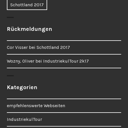
Vorheriger
Schottland 2017
Navigation
Beitrag:
Rückmeldungen
Cor Visser
bei
Schottland 2017
Wozny, Oliver
bei
IndustriekulTour 2k17
Kategorien
empfehlenswerte Webseiten
IndustriekulTour